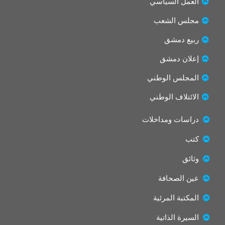
t
e
العمل السياسي
t
b
مجلس الشعب
e
o
r
o
ربيع دمشق
k
إعلان دمشق
المجلس الوطني
الائتلاف الوطني
دراسات ومداخلات
كتب
وثائق
عين الصحافة
المكتبة المرئية
السيرة الذاتية