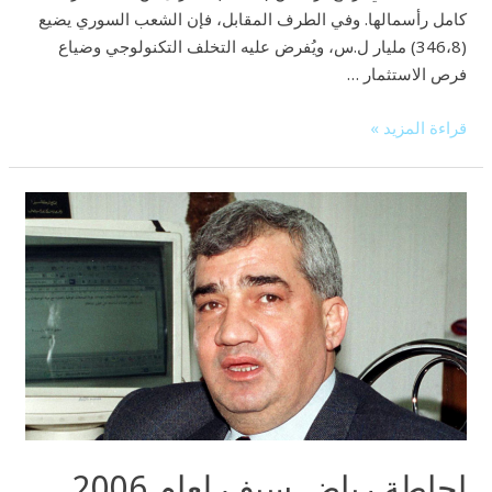
كامل رأسمالها. وفي الطرف المقابل، فإن الشعب السوري يضيع
(346،8) مليار ل.س، ويُفرض عليه التخلف التكنولوجي وضياع
فرص الاستثمار …
قراءة المزيد »
إحاطة
رياض
سيف
لعام
2006
حول
الوضع
الاقتصادي
والسياسي
إحاطة رياض سيف لعام 2006