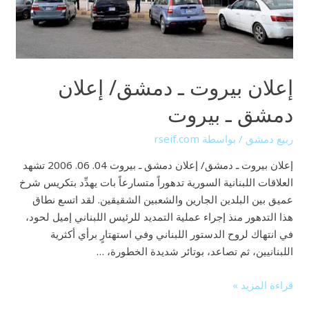
دمشق
ـ
بيروت
إعلان بيروت ـ دمشق/ إعلان
دمشق ـ بيروت
ربيع دمشق
/ بواسطة
rseif.com
إعلان بيروت ـ دمشق/ إعلان دمشق ـ بيروت 04. 06. 2006 تشهد
العلاقات اللبنانية السورية تدهوراً متسارعاً بات يهدِّد بتكريس شرخ
عميق بين البلدين الجارين والشعبين الشقيقين. لقد اتسع نطاق
هذا التدهور منذ إجراء عملية التمديد للرئيس اللبناني إميل لحود،
في انتهاك لروح الدستور اللبناني وفي استهتارٍ برأي أكثرية
اللبنانيين، ثم تصاعد، بوتائر شديدة الخطورة، …
قراءة المزيد »