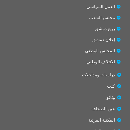
i
c
t
e
العمل السياسي
t
b
مجلس الشعب
e
o
r
o
ربيع دمشق
k
إعلان دمشق
المجلس الوطني
الائتلاف الوطني
دراسات ومداخلات
كتب
وثائق
عين الصحافة
المكتبة المرئية