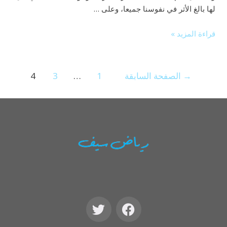
لها بالغ الأثر في نفوسنا جميعا، وعلى …
قراءة المزيد »
→
الصفحة السابقة
1
…
3
4
T
F
w
a