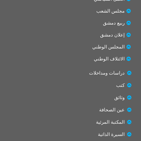
t
e
t
b
مجلس الشعب
e
o
r
o
ربيع دمشق
k
إعلان دمشق
المجلس الوطني
الائتلاف الوطني
دراسات ومداخلات
كتب
وثائق
عين الصحافة
المكتبة المرئية
السيرة الذاتية