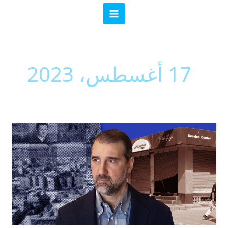
خطي
MAIN
لى
MENU
لمحتوى
17 أغسطس، 2023
تجربتي
في
مجلس
الشعب:
أوهام
الديموقراطية
في
ظل