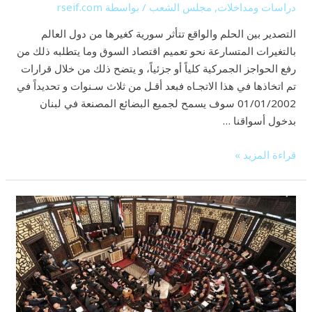
دراسات ومداخلات
,
مجلس الشعب
/ بواسطة
rseif.com
التصدير بين الحلم والواقع تتأثر سورية كغيرها من دول العالم
بالتغيرات المتسارعة نحو تعميم اقتصاد السوق وما يتطلبه ذلك من
رفع الحواجز الجمركية كلياً أو جزئياً، و يتضح ذلك من خلال قرارات
تم اتخاذها في هذا الاتجـاه فبعد أقـل من ثلاث سـنوات و تحديداً في
01/01/2002 سوف يسمح لجميع البضائع المصنعة في لبنان
بدخول أسواقنا …
قراءة المزيد »
البيان
الانتخابي
للدور
التشريعي
السابع
للمرشح
رياض