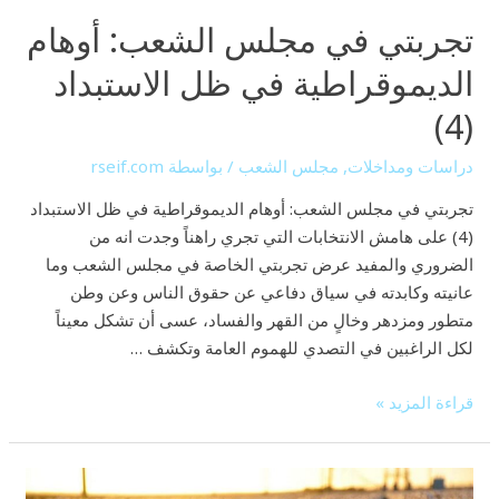
الاستبداد
تجربتي في مجلس الشعب: أوهام
(4)
الديموقراطية في ظل الاستبداد
(4)
دراسات ومداخلات
,
مجلس الشعب
/ بواسطة
rseif.com
تجربتي في مجلس الشعب: أوهام الديموقراطية في ظل الاستبداد
(4) على هامش الانتخابات التي تجري راهناً وجدت انه من
الضروري والمفيد عرض تجربتي الخاصة في مجلس الشعب وما
عانيته وكابدته في سياق دفاعي عن حقوق الناس وعن وطن
متطور ومزدهر وخالٍ من القهر والفساد، عسى أن تشكل معيناً
لكل الراغبين في التصدي للهموم العامة وتكشف …
قراءة المزيد »