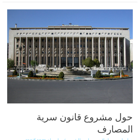
حول مشروع قانون سرية
المصارف
دراسات ومداخلات
,
مجلس الشعب
/ بواسطة
rseif.com