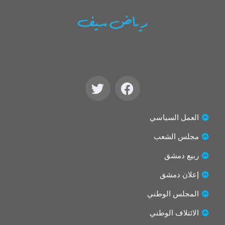
T
F
w
a
i
c
t
e
العمل السياسي
t
b
مجلس الشعب
e
o
r
o
ربيع دمشق
k
إعلان دمشق
المجلس الوطني
الائتلاف الوطني