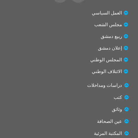
i
c
t
e
العمل السياسي
t
b
مجلس الشعب
e
o
r
o
ربيع دمشق
k
إعلان دمشق
المجلس الوطني
الائتلاف الوطني
دراسات ومداخلات
كتب
وثائق
عين الصحافة
المكتبة المرئية